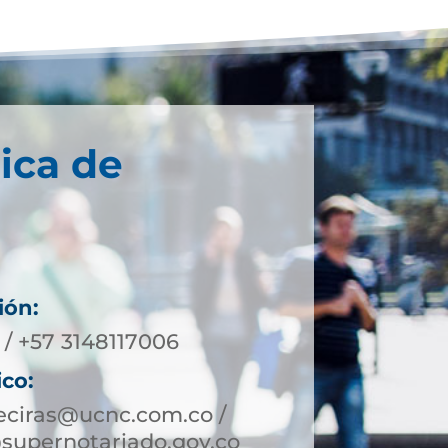
ica de
ión:
 / +57 3148117006
ico:
eciras@ucnc.com.co /
supernotariado.gov.co