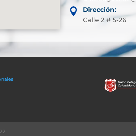
Dirección:

Calle 2 # 5-26
onales
22