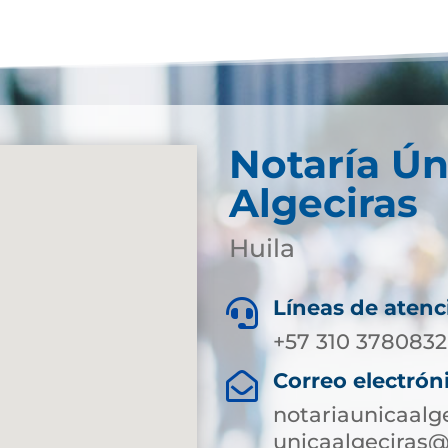
Notaría Ún
Algeciras
Huila
Líneas de atenc

+57 310 3780832
Correo electrón

notariaunicaalg
unicaalgeciras@