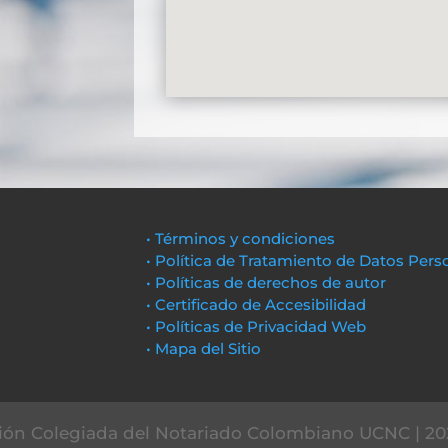
• Términos y condiciones
• Política de Tratamiento de Datos Pers
• Políticas de derechos de autor
• Certificado de Accesibilidad
• Políticas de Privacidad Web
• Mapa del Sitio
ón Colegiada del Notariado Colombiano UCNC | 20