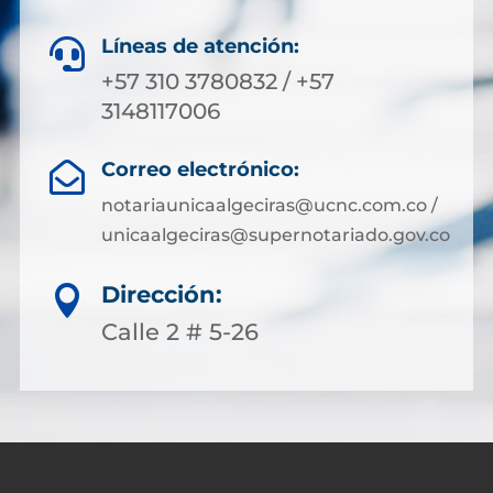
Líneas de atención:

+57 310 3780832 / +57
3148117006
Correo electrónico:

notariaunicaalgeciras@ucnc.com.co /
unicaalgeciras@supernotariado.gov.co
Dirección:

Calle 2 # 5-26