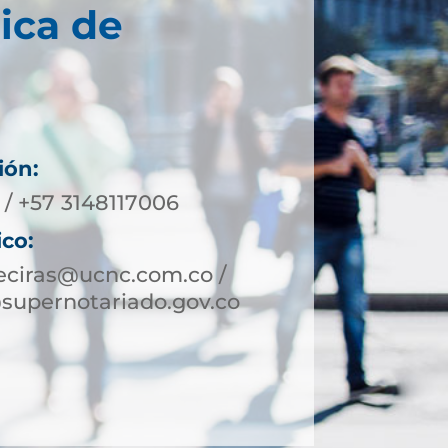
ica de
ión:
 / +57 3148117006
ico:
eciras@ucnc.com.co /
supernotariado.gov.co