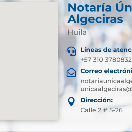
Notaría Ún
Algeciras
Huila
Líneas de atenc

+57 310 3780832
Correo electrón

notariaunicaalg
unicaalgeciras@
Dirección:

Calle 2 # 5-26