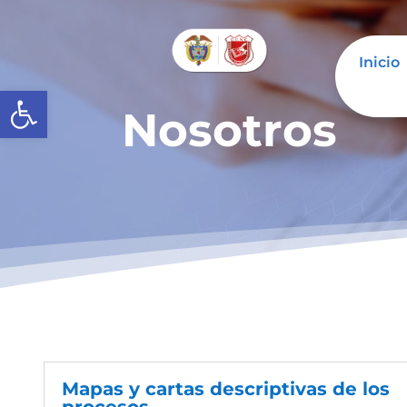
Inicio
Abrir barra de herramientas
Nosotros
Mapas y cartas descriptivas de los
procesos