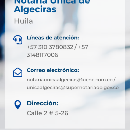
Notaría Única de
Algeciras
Huila
Líneas de atención:

+57 310 3780832 / +57
3148117006
Correo electrónico:

notariaunicaalgeciras@ucnc.com.co /
unicaalgeciras@supernotariado.gov.co
Dirección:

Calle 2 # 5-26