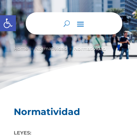
Abrir barra de herramientas
Home
Normatividad
Normatividad
9
9
Normatividad
LEYES: