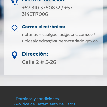
Líneas de atención:

+57 310 3780832 / +57
3148117006
Correo electrónico:

notariaunicaalgeciras@ucnc.com.co /
unicaalgeciras@supernotariado.gov.co
Dirección:

Calle 2 # 5-26
• Términos y condiciones
• Política de Tratamiento de Datos