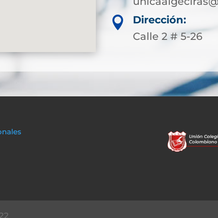
unicaalgeciras@
Dirección:

Calle 2 # 5-26
onales
22