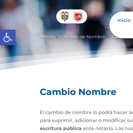
Inicio
Abrir barra de herramientas
Home
Cambio de Nombre
Cambio 
9
9
Cambio Nombre
El cambio de nombre lo podrá hacer l
para suprimir, adicionar o modificar s
escritura pública
ante notario. Los nu