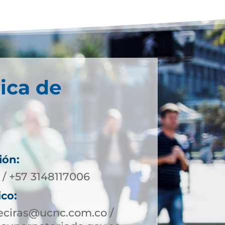
ica de
ión:
 / +57 3148117006
ico:
eciras@ucnc.com.co /