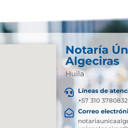
Notaría Ún
Algeciras
Huila
Líneas de atenc

+57 310 3780832
Correo electrón

notariaunicaalg