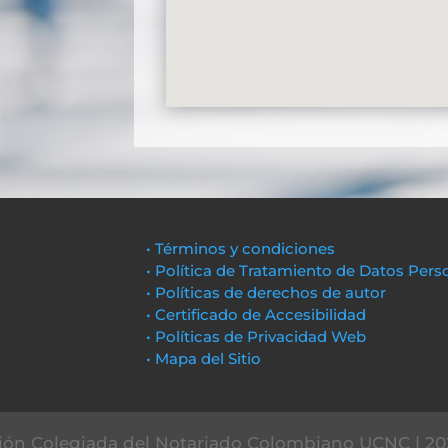
• Términos y condiciones
• Política de Tratamiento de Datos Pers
• Políticas de derechos de autor
• Certificado de Accesibilidad
• Políticas de Privacidad Web
• Mapa del Sitio
ón Colegiada del Notariado Colombiano UCNC | 20