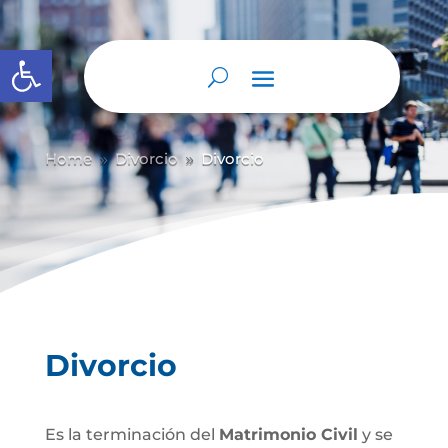
Abrir barra de herramientas
Home
Divorcio
Divorcio
9
9
Divorcio
Es la terminación del
Matrimonio Civil
y se