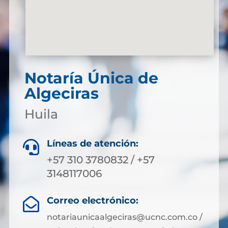
Notaría Única de
Algeciras
Huila
Líneas de atención:

+57 310 3780832 / +57
3148117006
Correo electrónico:

notariaunicaalgeciras@ucnc.com.co /