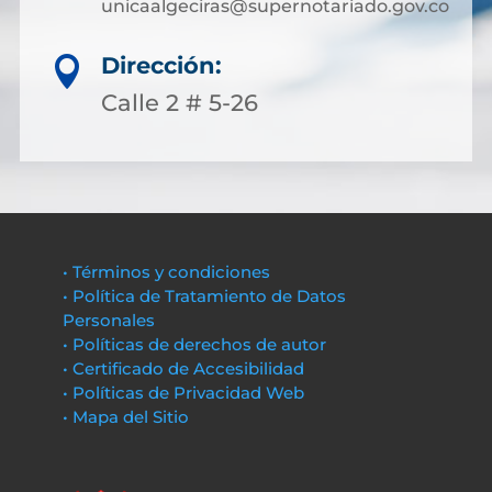
unicaalgeciras@supernotariado.gov.co
Dirección:

Calle 2 # 5-26
• Términos y condiciones
• Política de Tratamiento de Datos
Personales
• Políticas de derechos de autor
• Certificado de Accesibilidad
• Políticas de Privacidad Web
• Mapa del Sitio