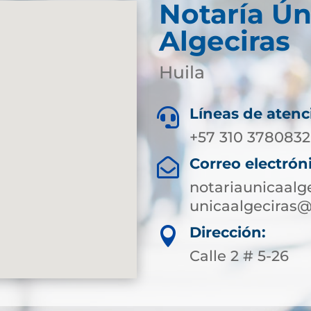
Notaría Ún
Algeciras
Huila
Líneas de atenc

+57 310 3780832
Correo electrón

notariaunicaalg
unicaalgeciras@
Dirección:

Calle 2 # 5-26