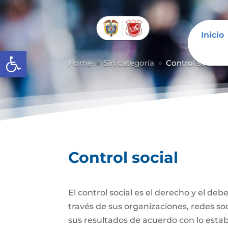
Inicio
Abrir barra de herramientas
Home
Sin categoría
Control social
9
9
Control social
El control social es el derecho y el de
través de sus organizaciones, redes soci
sus resultados de acuerdo con lo establ