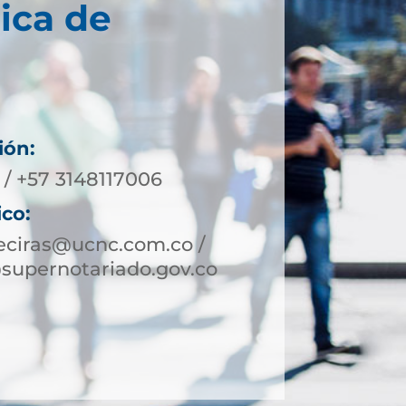
ica de
ión:
 / +57 3148117006
ico:
eciras@ucnc.com.co /
supernotariado.gov.co