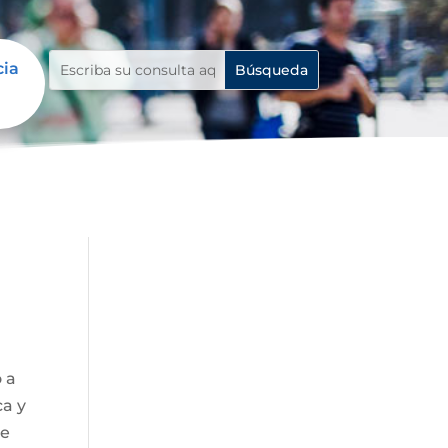
cia
o a
ca y
de