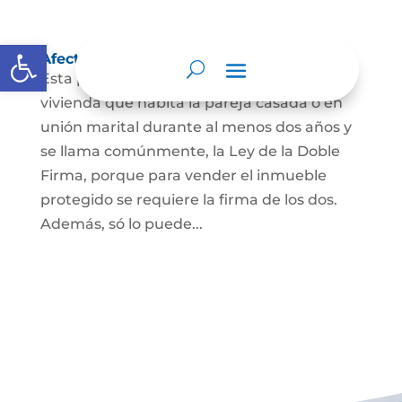
Abrir barra de herramientas
Afectación a Vivienda familiar
Esta protección la ordena la ley sobre la
vivienda que habita la pareja casada o en
unión marital durante al menos dos años y
se llama comúnmente, la Ley de la Doble
Firma, porque para vender el inmueble
protegido se requiere la firma de los dos.
Además, só lo puede...