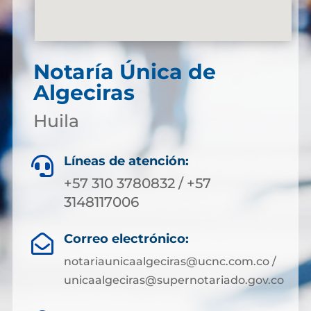
Notaría Única de
Algeciras
Huila
Líneas de atención:

+57 310 3780832 / +57
3148117006
Correo electrónico:

notariaunicaalgeciras@ucnc.com.co /
unicaalgeciras@supernotariado.gov.co