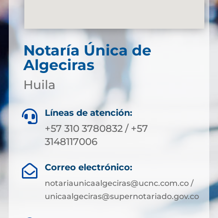
Notaría Única de
Algeciras
Huila
Líneas de atención:

+57 310 3780832 / +57
3148117006
Correo electrónico:

notariaunicaalgeciras@ucnc.com.co /
unicaalgeciras@supernotariado.gov.co