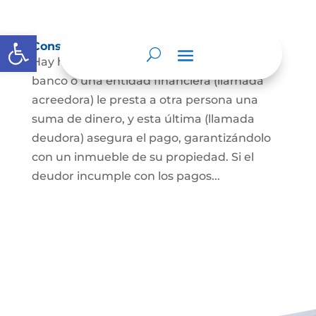
Abrir barra de herramientas
Constitución de hipoteca
Hay hipoteca cuando una persona, o un
banco o una entidad financiera (llamada
acreedora) le presta a otra persona una
suma de dinero, y esta última (llamada
deudora) asegura el pago, garantizándolo
con un inmueble de su propiedad. Si el
deudor incumple con los pagos...