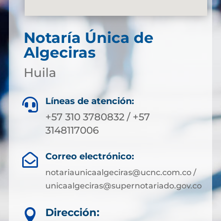
Notaría Única de
Algeciras
Huila
Líneas de atención:

+57 310 3780832 / +57
3148117006
Correo electrónico:

notariaunicaalgeciras@ucnc.com.co /
unicaalgeciras@supernotariado.gov.co
Dirección:
