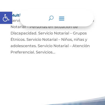
Abrir barra de herramientas
Multimedia
Servicio Notarial – Fuerzas Militares. Servicio
Notarial – Personas en Situación de
Discapacidad. Servicio Notarial – Grupos
Étnicos. Servicio Notarial – Niños, niñas y
adolescentes. Servicio Notarial – Atención
Preferencial. Servicios...