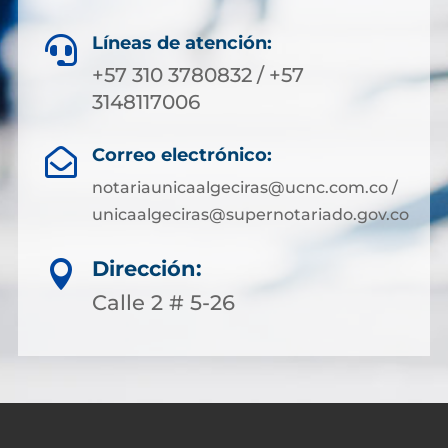
Líneas de atención:

+57 310 3780832 / +57
3148117006
Correo electrónico:

notariaunicaalgeciras@ucnc.com.co /
unicaalgeciras@supernotariado.gov.co
Dirección:

Calle 2 # 5-26