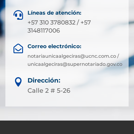
Líneas de atención:

+57 310 3780832 / +57
3148117006
Correo electrónico:

notariaunicaalgeciras@ucnc.com.co /
unicaalgeciras@supernotariado.gov.co
Dirección:

Calle 2 # 5-26